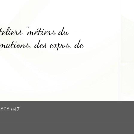
teliers "métiers du
mations, des expos, de
0 808 947