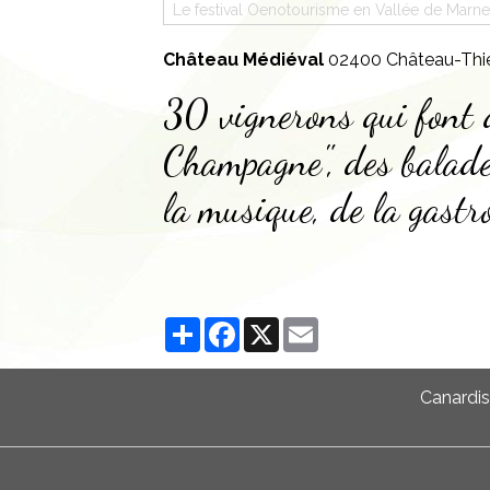
Le festival Oenotourisme en Vallée de Marn
Château Médiéval
02400 Château-Thie
30 vignerons qui font d
Champagne", des balade
la musique, de la gastr
Partager
Facebook
X
Email
Canardis