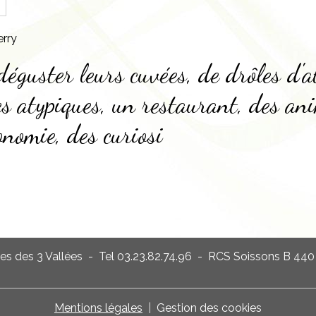
e
rry
éguster leurs cuvées, de drôles d'a
s atypiques, un restaurant, des ani
onomie, des curiosi
es des 3 Vallées - Tel 03.23.82.74.96 - RCS Soissons B 44
Mentions légales
Gestion des cookies