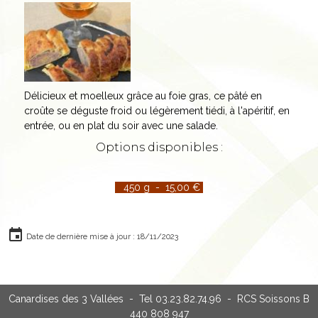
Délicieux et moelleux grâce au foie gras, ce pâté en
croûte se déguste froid ou légèrement tiédi, à l'apéritif, en
entrée, ou en plat du soir avec une salade.
Options disponibles :
450 g - 15,00 €
Date de dernière mise à jour : 18/11/2023
Canardises des 3 Vallées - Tel 03.23.82.74.96 - RCS Soissons B
440 808 947