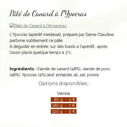
Pâté de Canard à l'Ypocras
L'Ypocras (apéritif médiéval), préparé par Dame Claudine,
parfume subtilement ce pâté.
A déguster en entrée, sur des toasts à l'apéritif… après
l'avoir placé quelque temps à 3°c.
Ingrédients :
Viande de canard (48%), viande de porc
(48%), Ypocras (4%),œuf, échalote, ail, sel, poivre
Options disponibles :
Vérrine
80 g - 5 €
180 g - 7 €
320 g - 9 €