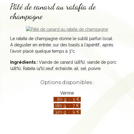
Pâté de canard au ratafia de
champagne
Le ratafia de champagne donne le subtil parfun local.
A déguster en entrée, sur des toasts à l'apéritif… après
l'avoir placé quelque temps à 3°c.
Ingrédients :
Viande de canard (48%), viande de porc
(48%), Ratafia (4%),œuf, échalote, ail, sel, poivre
Options disponibles :
Vérrine
80 g - 5 €
180 g - 7 €
320 g - 9 €