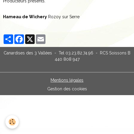
Producteurs présents.
Hameau de Wichery
Rozoy sur Serre
Partager
Facebook
X
Email
Canardises des 3 Vallées - Tel 03.23.82.74.96 - RCS Soissons B
440 808 947
Mentions légales
Gestion des cookies